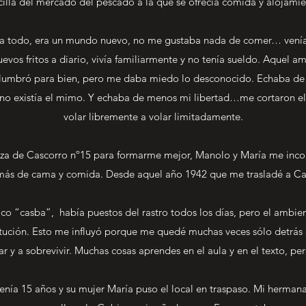
cilla del mercado del pescado a la que se ofrecía comida y alojamie
a todo, era un mundo nuevo, no me gustaba nada de comer… venía
os fritos a diario, vivía familiarmente y no tenía sueldo. Aquel 
eslumbró para bien, pero me daba miedo lo desconocido. Echaba 
no existía el mimo. Y echaba de menos mi libertad…me cortaron el a
volar libremente a volar limitadamente.
aza de Cascorro nº15 para formarme mejor, Manolo y María me inc
ás de cama y comida. Desde aquel año 1942 que me trasladé a Casc
oco “casba”, había puestos del rastro todos los días, pero el ambie
tución. Esto me influyó porque me quedé muchas veces sólo detrás de 
ar y a sobrevivir. Muchas cosas aprendes en el aula y en el texto, p
nía 15 años y su mujer María puso el local en traspaso. Mi herma