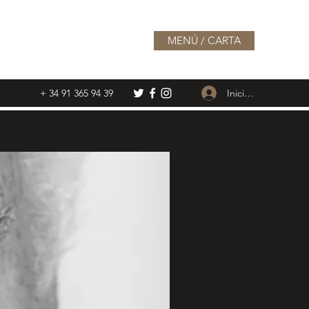
MENÚ / CARTA
Iniciar sesión
+ 34 91 365 94 39