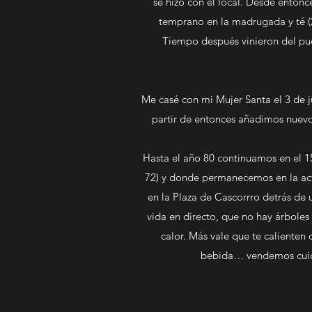
se hizo con el local. Desde enton
temprano en la madrugada y té (2
Tiempo después vinieron del pue
Me casé con mi Mujer Santa el 3 de j
partir de entonces añadimos nuevos
Hasta el año 80 continuamos en el 1
72) y donde permanecemos en la actu
en la Plaza de Cascorrro detrás de 
vida en directo, que no hay árbole
calor. Más vale que te caliente
bebida… vendemos cuid