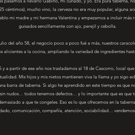
ces pasamos a llevarlo Gabino, mi cuñado, y yo. Era pura taberna, 
5 céntimos), mucho vino, la cerveza no era muy popular, alguna ac
blo mi madre y mi hermana Valentina y empezamos a incluir más rac
guisados sencillamente con ajo, perejil y cebolla.
ulio del año 58, el negocio poco a poco fué a más, nuestros caraco
 alicientes a la cocina, ampliando la variedad de ingredientes hasta 
5 y a partir de ese año nos trasladamos al 18 de Cascorro, local qu
alidad. Mis hijos y mis nietos mantienen viva la llama y yo sigo e
una barra de taberna. Si algo he aprendido en este tiempo es que n
s sin nudos… todos tenemos defectos… y lo importante que es que te
n demasiado a que te congeles. Eso es lo que ofrecemos en la tabern
ado, comunicación, compañía, atención, sociabilidad… vendemo