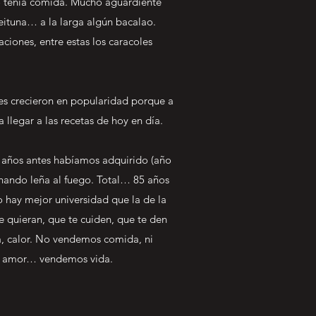
no tenía comida. Mucho aguardiente
eituna… a la larga algún bacalao.
iones, entre estas los caracoles
les crecieron en popularidad porque a
llegar a las recetas de hoy en día.
e años antes habíamos adquirido (año
chando leña al fuego. Total… 85 años
o hay mejor universidad que la de la
 quieran, que te cuiden, que te den
a, calor. No vendemos comida, ni
s amor… vendemos vida.